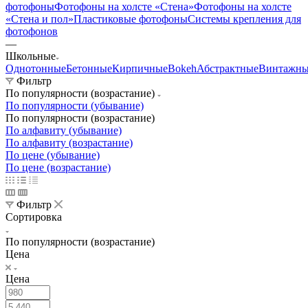
фотофоны
Фотофоны на холсте «Стена»
Фотофоны на холсте
«Стена и пол»
Пластиковые фотофоны
Системы крепления для
фотофонов
—
Школьные
Однотонные
Бетонные
Кирпичные
Bokeh
Абстрактные
Винтажны
Фильтр
По популярности (возрастание)
По популярности (убывание)
По популярности (возрастание)
По алфавиту (убывание)
По алфавиту (возрастание)
По цене (убывание)
По цене (возрастание)
Фильтр
Сортировка
По популярности (возрастание)
Цена
Цена