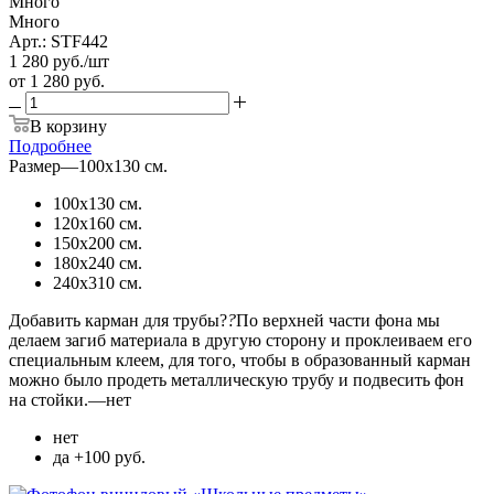
Много
Много
Арт.: STF442
1 280
руб.
/шт
от
1 280 руб.
В корзину
Подробнее
Размер
—
100х130 см.
100х130 см.
120х160 см.
150х200 см.
180х240 см.
240х310 см.
Добавить карман для трубы?
?
По верхней части фона мы
делаем загиб материала в другую сторону и проклеиваем его
специальным клеем, для того, чтобы в образованный карман
можно было продеть металлическую трубу и подвесить фон
на стойки.
—
нет
нет
да +100 руб.