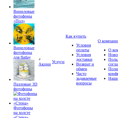
Виниловые
фотофоны
«Пол»
Как купить
О компани
Условия
Виниловые
оплаты
О ко
фотофоны
Условия
Ново
для flatlay
доставки
Поль
Услуги
Акции
Возврат и
согл
обмен
Поли
Часто
конф
задаваемые
Наши
вопросы
Пазловые 3D
фотофоны
Фотофоны
на холсте
«Стена»