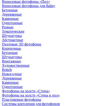
Виниловые фотофоны «Пол»
Виниловые фотофоны для flatlay
Бетонные
Деревянные
Каменные
Однотонные
Разные
Тематические
Штукатурка
Абстрактные
Пазловые 3D фотофоны
Кирпичные
Бетонные
Штукатурка
Винтажные
Художественные
Bokeh
Новогодние
Деревянные
Каменные
Однотонные
Фотофоны на холсте «Стена»
Фотофоны на холсте «Стена и пол»
Пластиковые фотофоны
Системы крепления для фотофонов