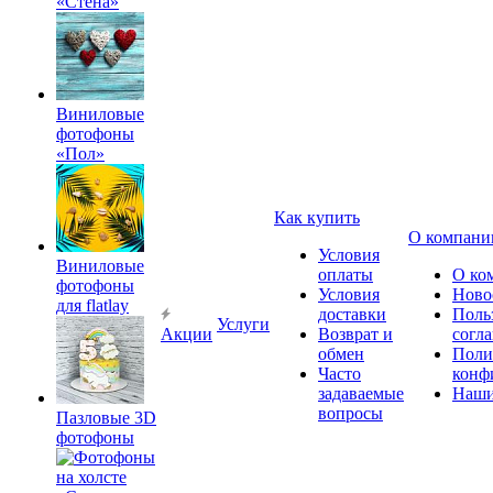
«Стена»
Виниловые
фотофоны
«Пол»
Как купить
О компани
Условия
Виниловые
оплаты
О ко
фотофоны
Условия
Ново
для flatlay
доставки
Поль
Услуги
Акции
Возврат и
согл
обмен
Поли
Часто
конф
задаваемые
Наши
вопросы
Пазловые 3D
фотофоны