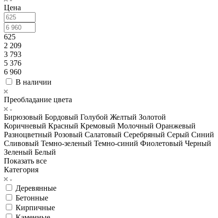
Цена
625
2 209
3 793
5 376
6 960
В наличии
Преобладание цвета
Бирюзовый
Бордовый
Голубой
Желтый
Золотой
Коричневый
Красный
Кремовый
Молочный
Оранжевый
Разноцветный
Розовый
Салатовый
Серебряный
Серый
Синий
Сливовый
Темно-зеленый
Темно-синий
Фиолетовый
Черный
Зеленый
Белый
Показать все
Категория
Деревянные
Бетонные
Кирпичные
Каменные