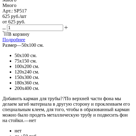
Много
Арт.: SP517
625
руб.
/шт
от
625 руб.
В корзину
Подробнее
Размер
—
50х100 см.
50х100 см.
75х150 см.
100х200 см.
120х240 см.
150х300 см.
180х360 см.
200х400 см.
Добавить карман для трубы?
?
По верхней части фона мы
делаем загиб материала в другую сторону и проклеиваем его
специальным клеем, для того, чтобы в образованный карман
можно было продеть металлическую трубу и подвесить фон
на стойки.
—
нет
нет