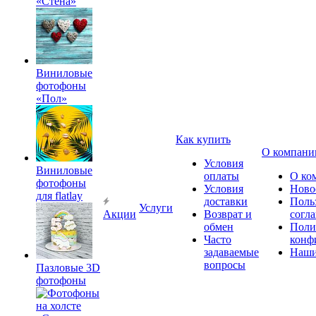
«Стена»
Виниловые
фотофоны
«Пол»
Как купить
О компани
Условия
Виниловые
оплаты
О ко
фотофоны
Условия
Ново
для flatlay
доставки
Поль
Услуги
Акции
Возврат и
согл
обмен
Поли
Часто
конф
задаваемые
Наши
вопросы
Пазловые 3D
фотофоны