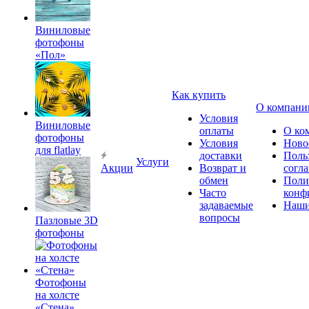
Виниловые
фотофоны
«Пол»
Как купить
О компани
Условия
Виниловые
оплаты
О ко
фотофоны
Условия
Ново
для flatlay
доставки
Поль
Услуги
Акции
Возврат и
согл
обмен
Поли
Часто
конф
задаваемые
Наши
вопросы
Пазловые 3D
фотофоны
Фотофоны
на холсте
«Стена»