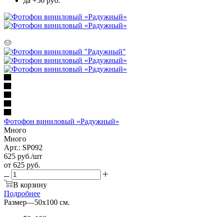
да +50 руб.
Фотофон виниловый «Радужный»
Много
Много
Арт.: SP092
625
руб.
/шт
от
625 руб.
В корзину
Подробнее
Размер
—
50х100 см.