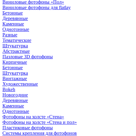
Виниловые фотофоны «Пол»
Виниловые фотофоны для flatlay
Бетонные
Деревянные
Каменные
Однотонные
Разные
Тематические
Штукатурка
Абстрактные
Пазловые 3D фотофоны
Кирпичные
Бетонные
Штукатурка
Винтажные
Художественные
Bokeh
Новогодние
Деревянные
Каменные
Однотонные
Фотофоны на холсте «Стена»
Фотофоны на холсте «Стена и пол»
Пластиковые фотофоны
Системы крепления для фотофонов